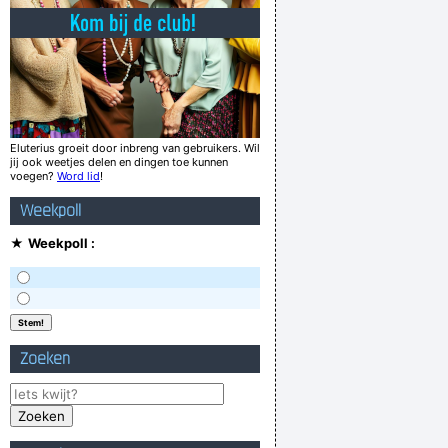
ork. To the South, to the South, I love meat i
fés in de buurt werd er op de toog geslagen
CAchick: KVK spelers, geboren komedianten
pen op een lekkere droom haha trustee xxxx
thing the atmoSPHERE and not the atmosflat.
Eluterius groeit door inbreng van gebruikers. Wil
jij ook weetjes delen en dingen toe kunnen
euwe teevee naar een dikke barst in het lcd
voegen?
Word lid
!
 tot maat 43. De rest te krijgen bij s#%shop
Weekpoll
ale 0-1 aan de voet, maar De Ligt in de weg
★
Weekpoll :
in m´n reet... 5 min later nog geen dokter...
Verknoei je tijd op een nuttige manier!
Geej se lèllike voel hod!
Zoeken