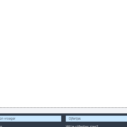
an vroeger
Cijfertjes
og
Wil je
cijfertjes
zien?