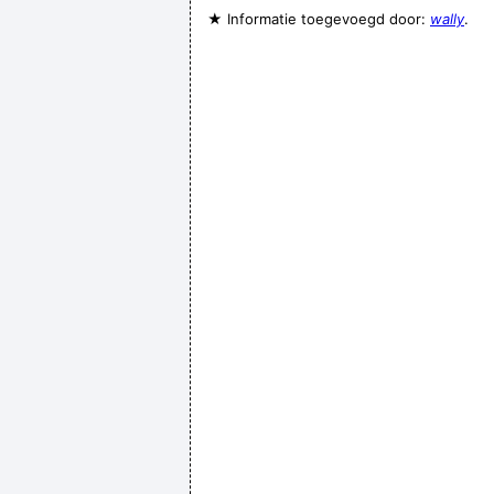
★ Informatie toegevoegd door:
wally
.