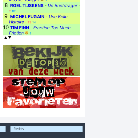
5
8
ROEL TIJSKENS
-
De Briefdrager
·
2
82
9
MICHEL FUGAIN
-
Une Belle
Histoire
·
13
14
10
TIM FINN
-
Fraction Too Much
Friction
1
Rechts