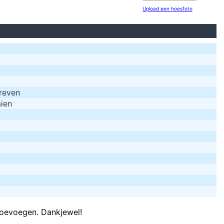
Upload een hoesfoto
p
in DRIE ca
RS
Eend kijken of ik mn bed nog kan vinden en ho
Imagine flat earthers surprise when they realise they've been brea
Wie had dat gedacht? Van plakband trekken van je ni
hreven
Geef mij maar die achter stuur . Heren heb gegoold. Pumps
aien
Rond minuut veertig heeft PSG-middenvelder Vitinha de cruci
dokter, dokter! er zit een komkommer 
toevoegen. Dankjewel!