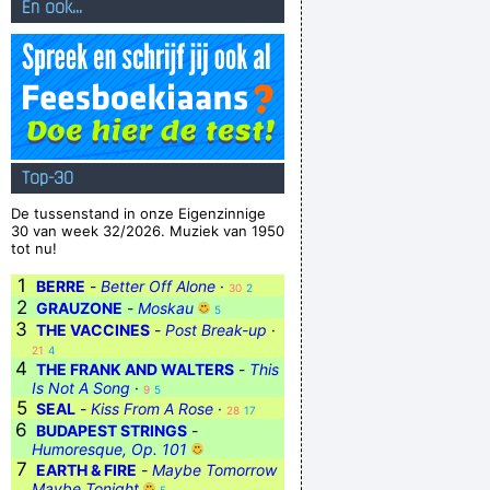
En ook...
Top-30
De tussenstand in onze Eigenzinnige
30 van week 32/2026. Muziek van 1950
tot nu!
1
BERRE
-
Better Off Alone
·
30
2
2
GRAUZONE
-
Moskau
5
3
THE VACCINES
-
Post Break-up
·
21
4
4
THE FRANK AND WALTERS
-
This
Is Not A Song
·
9
5
5
SEAL
-
Kiss From A Rose
·
28
17
6
BUDAPEST STRINGS
-
Humoresque, Op. 101
7
EARTH & FIRE
-
Maybe Tomorrow
Maybe Tonight