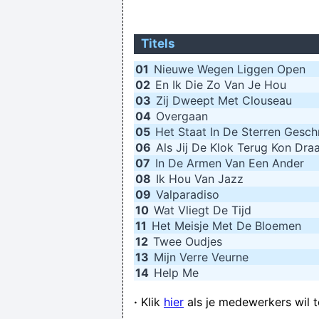
Titels
01
Nieuwe Wegen Liggen Open
02
En Ik Die Zo Van Je Hou
03
Zij Dweept Met Clouseau
04
Overgaan
05
Het Staat In De Sterren Gesc
06
Als Jij De Klok Terug Kon Dra
07
In De Armen Van Een Ander
08
Ik Hou Van Jazz
09
Valparadiso
10
Wat Vliegt De Tijd
11
Het Meisje Met De Bloemen
12
Twee Oudjes
13
Mijn Verre Veurne
14
Help Me
·
Klik
hier
als je medewerkers wil 