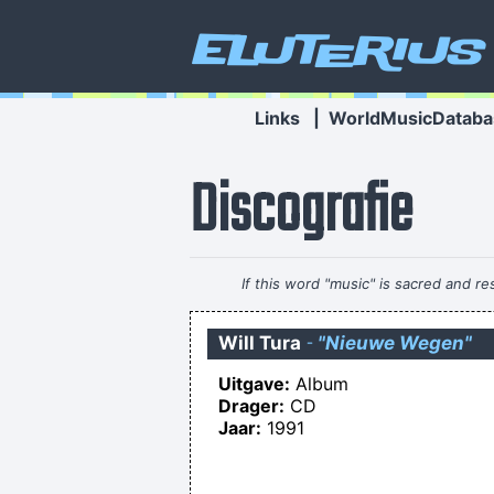
Eluterius
Links
|
WorldMusicDataba
Discografie
If this word "music" is sacred and 
Will Tura
-
"Nieuwe Wegen"
Uitgave:
Album
Moestaffa Kuitenbuik, afterpar
Drager:
CD
A number of people looking for a ne
Jaar:
1991
To the East, to the East, some e