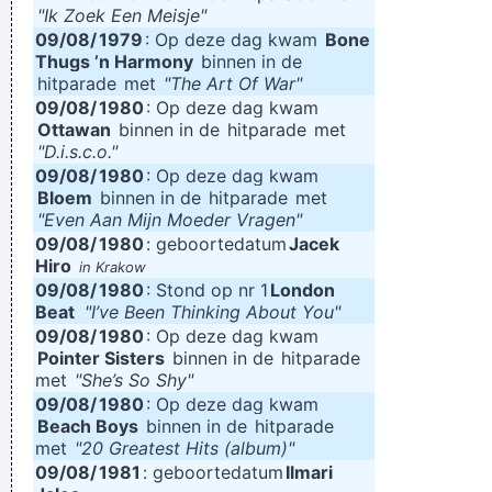
"Ik Zoek Een Meisje"
09/08/
1979
: Op deze dag kwam
Bone
Thugs ’n Harmony
binnen in de
hitparade
met
"The Art Of War"
09/08/
1980
: Op deze dag kwam
Ottawan
binnen in de
hitparade
met
"D.i.s.c.o."
09/08/
1980
: Op deze dag kwam
Bloem
binnen in de
hitparade
met
"Even Aan Mijn Moeder Vragen"
09/08/
1980
: geboortedatum
Jacek
Hiro
in Krakow
09/08/
1980
: Stond op nr 1
London
Beat
"I’ve Been Thinking About You"
09/08/
1980
: Op deze dag kwam
Pointer Sisters
binnen in de
hitparade
met
"She’s So Shy"
09/08/
1980
: Op deze dag kwam
Beach Boys
binnen in de
hitparade
met
"20 Greatest Hits (album)"
09/08/
1981
: geboortedatum
Ilmari