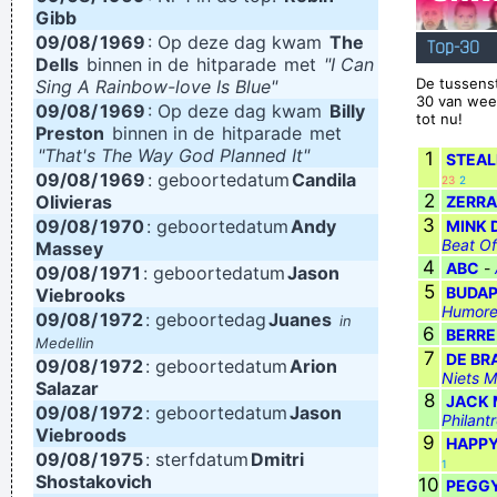
Gibb
~ Steven Tyler
09/08/
1969
: Op deze dag kwam
The
Top-30
Dells
binnen in de
hitparade
met
"I Can
De tussens
Sing A Rainbow-love Is Blue"
30 van wee
09/08/
1969
: Op deze dag kwam
Billy
tot nu!
Preston
binnen in de
hitparade
met
"That's The Way God Planned It"
1
STEAL
09/08/
1969
: geboortedatum
Candila
23
2
2
Olivieras
ZERRA
3
09/08/
1970
: geboortedatum
Andy
MINK 
Beat Of
Massey
4
ABC
-
09/08/
1971
: geboortedatum
Jason
5
BUDAP
Viebrooks
Humore
09/08/
1972
: geboortedag
Juanes
in
6
BERRE
Medellin
7
DE BR
09/08/
1972
: geboortedatum
Arion
Niets M
Salazar
8
JACK
09/08/
1972
: geboortedatum
Jason
Philant
Viebroods
9
HAPP
09/08/
1975
: sterfdatum
Dmitri
1
Shostakovich
10
PEGGY