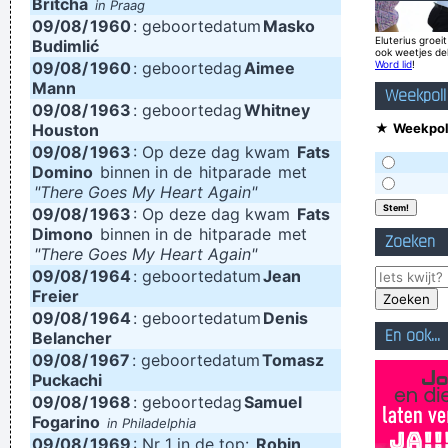
Britcha
in Praag
09/08/
1960
: geboortedatum
Masko
it otherwise
~ George Michael
Eluterius groeit
Budimlić
ook weetjes de
Don't play what's there, play what's not there.
~ Miles Davis
09/08/
1960
: geboortedag
Aimee
Word lid
!
Mann
Vrouwen moeten luisteren en doen wat ik zeg. Zij moeten
Weekpoll
09/08/
1963
: geboortedag
Whitney
vooral niet zeuren
~ Kanye West
Houston
★
Weekpoll
The Memory Of Things Gone Is Important To A Jazz Musician
09/08/
1963
: Op deze dag kwam
Fats
Domino
binnen in de
hitparade
met
Things Like Old Folks Singing In The Moonlight In The Back
"There Goes My Heart Again"
Yard On A Hot Night Or Something Said Long Ago
~ Louis
09/08/
1963
: Op deze dag kwam
Fats
Dimono
binnen in de
hitparade
met
Armstrong
Zoeken
"There Goes My Heart Again"
How deep is your love? I really need to learn.
~ Bee Gees
09/08/
1964
: geboortedatum
Jean
Freier
Ask Yourself: Have You Been Kind Today? Make Kindness
09/08/
1964
: geboortedatum
Denis
Your Daily Modus Operandi And Change Your World
~ Annie
En ook...
Belancher
Lennox
09/08/
1967
: geboortedatum
Tomasz
Puckachi
Less is more.
~ Rue Rapide
09/08/
1968
: geboortedag
Samuel
I guess I am a feminist of sorts. I love women so much, and I
Fogarino
in Philadelphia
09/08/
1969
: Nr 1 in de top:
Robin
celebrate the feminine in me because I appreciate it so much.