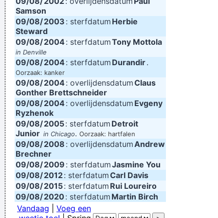
09/08/
2002
: overlijdensdatum
Paul
Samson
09/08/
2003
: sterfdatum
Herbie
Steward
09/08/
2004
: sterfdatum
Tony Mottola
in Denville
09/08/
2004
: sterfdatum
Durandir
.
Oorzaak: kanker
09/08/
2004
: overlijdensdatum
Claus
Gonther Brettschneider
09/08/
2004
: overlijdensdatum
Evgeny
Ryzhenok
09/08/
2005
: sterfdatum
Detroit
Junior
.
in Chicago
Oorzaak: hartfalen
09/08/
2008
: overlijdensdatum
Andrew
Brechner
09/08/
2009
: sterfdatum
Jasmine You
09/08/
2012
: sterfdatum
Carl Davis
09/08/
2015
: sterfdatum
Rui Loureiro
09/08/
2020
: sterfdatum
Martin Birch
Vandaag
|
Voeg een