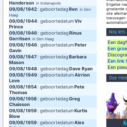
Henderson
in Indianapolis
Engelse na
and I get this feeling of space. I love when music does that.
~
09/08/
1942
: geboortedag
Ren
groeiende 
in Den
site allerh
Haag
Dave Gahan
toevoegen 
09/08/
1944
: geboortedatum
Viv
automatisch
He's a poet, he's a philosopher, and last night, I think I saw
Prince
Nog iets
09/08/
him walking on water
1946
: geboortedag
~ Mick Jagger
Rinus
Mick Jagger introducing
Gerritsen
in Den Haag
Bono when he received his MTV Free Your Mind award, Nov.
Een dagf
09/08/
1946
: geboortedatum
Peter
Een groep
1999
...
Gavin
Discogra
09/08/
1947
: geboortedag
Barbara
(Annoyed) Nothing!
~ Mc Turbo B
When asked what
Een link 
Mason
happened in that bar he went to, where gay men had
Een pse
09/08/
1948
: geboortedag
Dave Ryan
09/08/
1949
: geboortedatum
Airrion
squeezed his butt
...
Doe mee
Love
I personally donated $2,500 to the Red Cross yesterday
09/08/
1954
: geboortedatum
Pete
Thomas
Normally I don´ t like to tell how much I donated and to
09/08/
1958
: geboortedag
Greg
whom, but I felt sometimes it´ s good to share info in the
Chaisson
hopes that others will feel inspired to donate whatever they
09/08/
1959
: geboortedatum
Kurtis
Blow
can
~ Moby
09/08/
1959
: geboortedatum
Ales
Of course, I want to sell this record - there's no point making