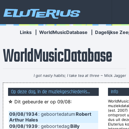
Eluterius
Links
|
WorldMusicDatabase
|
Dagelijkse Zee
WorldMusicDatabase
I got nasty habits; I take tea at three
~ Mick Jagger
. And these children that you spit on as they try to change
Op deze dag, in de muziekgeschiedenis...
Info
their worlds, they are immune to your consultations, they´ re
☆
Dit gebeurde er op 09/08:
WorldMusic
quite aware of what they´ re going through.
~ David Bowie
muziekdata
There are things known, there are things unknown, in
(est. 2007)
09/08/
1934
: geboortedatum
Robert
ontsproot 
between are doors
~ Jim Morrison
Arthur Hales
dus uit dez
Eluterius k
09/08/
1939
: geboortedag
Billy
I go to a very visual place when I'm singing. It's very cinematic
internation