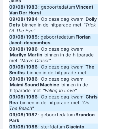
Jales
09/08/
1983
: geboortedatum
Vincent
Van Der Horst
09/08/
1984
: Op deze dag kwam
Dolly
Dots
binnen in de
hitparade
met
"Trick
Of The Eye"
09/08/
1985
: geboortedatum
Florian
Jacot-descombes
09/08/
1986
: Op deze dag kwam
Marilyn Martin
binnen in de
hitparade
met
"Move Closer"
09/08/
1986
: Op deze dag kwam
The
Smiths
binnen in de
hitparade
met
09/08/
1986
: Op deze dag kwam
Maimi Sound Machine
binnen in de
hitparade
met
"Faling In Love"
09/08/
1986
: Op deze dag kwam
Chris
Rea
binnen in de
hitparade
met
"On
The Beach"
09/08/
1987
: geboortedatum
Brandon
Park
09/08/
1988
: sterfdatum
Giacinto