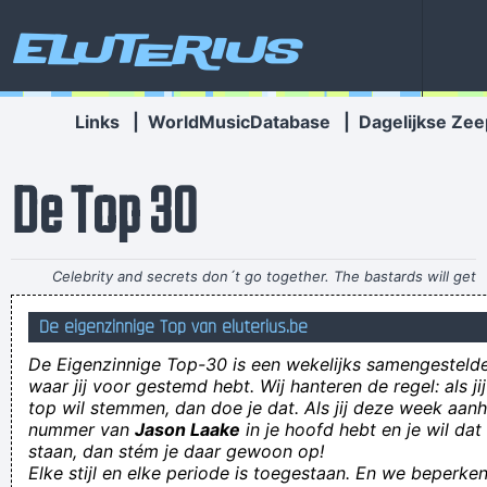
Eluterius
Links
|
WorldMusicDatabase
|
Dagelijkse Zee
De Top 30
Celebrity and secrets don´t go together. The bastards will get
you in the end
~ George Michael
De eigenzinnige Top van eluterius.be
stevig kwootje dan zou ik zeggen.
De Eigenzinnige Top-30 is een wekelijks samengestel
Afbeeldingen kunnen aarsrechtelijk beschamend zijn. Meer
waar jij voor gestemd hebt. Wij hanteren de regel: als j
top wil stemmen, dan doe je dat. Als jij deze week aan
informatie
nummer van
Jason Laake
in je hoofd hebt en je wil dat
Dit is de website voor voetballers van wie de geaardheid (al dan
staan, dan stém je daar gewoon op!
Elke stijl en elke periode is toegestaan. En we beperken
niet terecht) in twijfel wordt getrokken