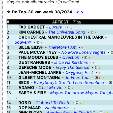
singles, ook albumtracks zijn welkom!
De parachutist kwam uit de lucht gevallen
☆ De Top-30 van week 38/2024
<
>
Ik ken karate, kung fu en nog 40 andere gevaarlijke woorden.
weinig werk doet een luiaard luieren, veel werk ook
#
ARTIEST -
Titel
1
FAD GADGET
-
Luxury
·
Hiding inside, my bollocks are melting.
2
KIM CARNES
-
The Universal Song
·
DING DONG
3
ORCHESTRAL MANOEUVRES IN THE DARK
-
Souvenir
·
bobsleeen op stoel! vrouwen in een deksel Vlaamse de 3:16 Dat
4
BILLIE EILISH
-
Therefore I Am
·
the koop: Honda. Schadow
5
PAUL MCCARTNEY
-
No More Lonely Nights
·
6
THE MOODY BLUES
-
Question
·
het is niet alles koek en ei wat blinkt
7
DE STRANGERS
-
Is Da Na Kerstmis
·
waar een wilg is is een weg
8
DEPECHE MODE
-
Enjoy The Silence
·
9
JEAN-MICHEL JARRE
-
Oxygene, Pt. 4
·
dus, het is beter dat het 's winters weer koud wordt, zodat we
10
GILBERT MONTAGNé
-
Je Veux Tout
·
meer moeten stoken en vervuilen, en zo de aarde weer
11
BECK
-
Everybody’s Got To Learn Sometime
·
12
ADAMO
-
C’est Ma Vie
·
opwarmen?
13
EARTH & FIRE
-
Maybe Tomorrow Maybe Tonigh
Verknoei je tijd op een nuttige manier!
14
ROB D
-
Clubbed To Death
·
Geej se lèllike voel hod!
15
DOE MAAR
-
Nachtmerrie
·
16
PINK FLOYD
-
Another Brick In The Wall
·