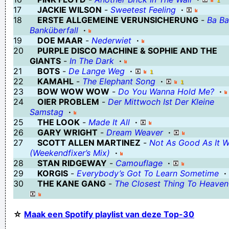
17
JACKIE WILSON
-
Sweetest Feeling
·
18
ERSTE ALLGEMEINE VERUNSICHERUNG
-
Ba Ba
Banküberfall
·
19
DOE MAAR
-
Nederwiet
·
20
PURPLE DISCO MACHINE & SOPHIE AND THE
GIANTS
-
In The Dark
·
21
BOTS
-
De Lange Weg
·
22
KAMAHL
-
The Elephant Song
·
23
BOW WOW WOW
-
Do You Wanna Hold Me?
·
24
OIER PROBLEM
-
Der Mittwoch Ist Der Kleine
Samstag
·
25
THE LOOK
-
Made It All
·
26
GARY WRIGHT
-
Dream Weaver
·
27
SCOTT ALLEN MARTINEZ
-
Not As Good As It 
(Weekendfixer’s Mix)
·
28
STAN RIDGEWAY
-
Camouflage
·
29
KORGIS
-
Everybody’s Got To Learn Sometime
·
30
THE KANE GANG
-
The Closest Thing To Heaven
☆
Maak een Spotify playlist van deze Top-30