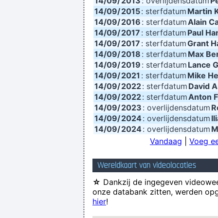
14/09/
2013
: overlijdensdatum
Pe
14/09/
2015
: sterfdatum
Martin 
14/09/
2016
: sterfdatum
Alain C
14/09/
2017
: sterfdatum
Paul H
14/09/
2017
: sterfdatum
Grant H
14/09/
2018
: sterfdatum
Max Be
14/09/
2019
: sterfdatum
Lance G
14/09/
2021
: sterfdatum
Mike He
14/09/
2022
: sterfdatum
David 
14/09/
2022
: sterfdatum
Anton F
14/09/
2023
: overlijdensdatum
R
14/09/
2024
: overlijdensdatum
I
14/09/
2024
: overlijdensdatum
M
Vandaag
|
Voeg ee
Wereldkaart van videolocaties
☆
Dankzij de ingegeven videowee
onze databank zitten, werden opg
hier
!