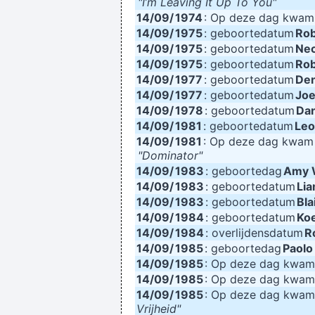
"I’m Leaving It Up To You"
14/09/
1974
: Op deze dag kwa
14/09/
1975
: geboortedatum
Rob
14/09/
1975
: geboortedatum
Ne
14/09/
1975
: geboortedatum
Rob
14/09/
1977
: geboortedatum
Den
14/09/
1977
: geboortedatum
Joe
14/09/
1978
: geboortedatum
Dan
14/09/
1981
: geboortedatum
Leo
14/09/
1981
: Op deze dag kwa
"Dominator"
14/09/
1983
: geboortedag
Amy 
14/09/
1983
: geboortedatum
Lia
14/09/
1983
: geboortedatum
Bl
14/09/
1984
: geboortedatum
Ko
14/09/
1984
: overlijdensdatum
R
14/09/
1985
: geboortedag
Paolo
14/09/
1985
: Op deze dag kwa
14/09/
1985
: Op deze dag kwa
14/09/
1985
: Op deze dag kwa
Vrijheid"