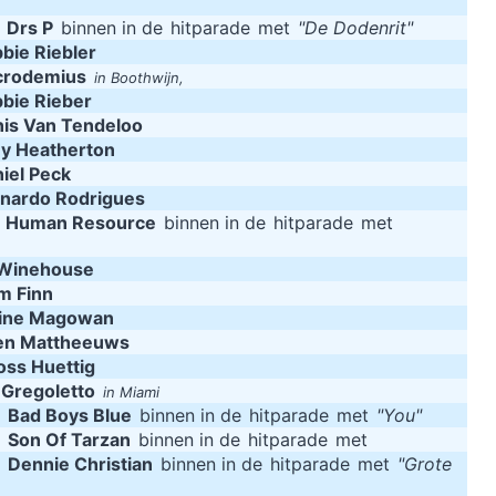
m
Drs P
binnen in de
hitparade
met
"De Dodenrit"
bie Riebler
crodemius
in Boothwijn,
bie Rieber
is Van Tendeloo
y Heatherton
iel Peck
nardo Rodrigues
m
Human Resource
binnen in de
hitparade
met
Winehouse
m Finn
aine Magowan
en Mattheeuws
oss Huettig
 Gregoletto
in Miami
m
Bad Boys Blue
binnen in de
hitparade
met
"You"
m
Son Of Tarzan
binnen in de
hitparade
met
m
Dennie Christian
binnen in de
hitparade
met
"Grote