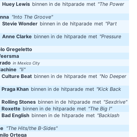
m
Huey Lewis
binnen in de
hitparade
met
"The Power
nna
"Into The Groove"
m
Stevie Wonder
binnen in de
hitparade
met
"Part
m
Anne Clarke
binnen in de
hitparade
met
"Pressure
lo Gregeletto
Weersma
Prado
in Mexico City
Machine
"Ii"
m
Culture Beat
binnen in de
hitparade
met
"No Deeper
m
Praga Khan
binnen in de
hitparade
met
"Kick Back
m
Rolling Stones
binnen in de
hitparade
met
"Sexdrive"
m
Roxette
binnen in de
hitparade
met
"The Big I"
m
Bad English
binnen in de
hitparade
met
"Backlash
ce
"The Hits/the B-Sides"
milo Ortega