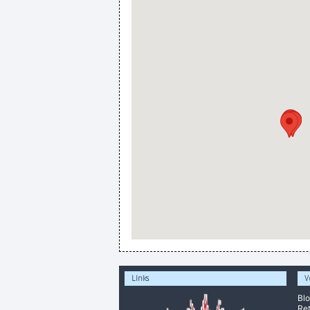
Links
V
Bl
Ret