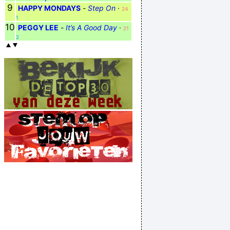
9
HAPPY MONDAYS
-
Step On
·
24
1
10
PEGGY LEE
-
It’s A Good Day
·
21
2