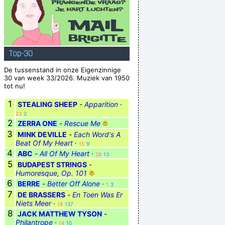
Top-30
De tussenstand in onze Eigenzinnige
30 van week 33/2026. Muziek van 1950
tot nu!
1
STEALING SHEEP
-
Apparition
·
23
2
2
ZERRA ONE
-
Rescue Me
3
MINK DEVILLE
-
Each Word‘s A
Beat Of My Heart
·
15
9
4
ABC
-
All Of My Heart
·
28
13
5
BUDAPEST STRINGS
-
Humoresque, Op. 101
6
BERRE
-
Better Off Alone
·
1
3
7
DE BRASSERS
-
En Toen Was Er
Niets Meer
·
18
137
8
JACK MATTHEW TYSON
-
Philantrope
·
14
10