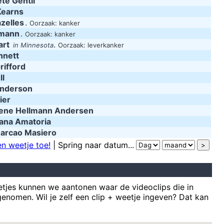
te Gentil
Kearns
azelles
.
Oorzaak: kanker
amann
.
Oorzaak: kanker
art
.
in Minnesota
Oorzaak: leverkanker
nnett
rifford
ll
Anderson
ier
ene Hellmann Andersen
liana Amatoria
arcao Masiero
n weetje toe!
| Spring naar datum...
tjes kunnen we aantonen waar de videoclips die in
enomen. Wil je zelf een clip + weetje ingeven? Dat kan