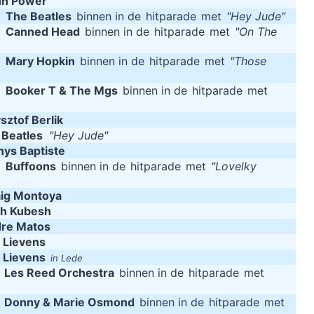
hn Power
mijn acteertalent en niet omdat ik toevallig een lief snoetje heb
m
The Beatles
binnen in de
hitparade
met
"Hey Jude"
~ Koe
m
Canned Head
binnen in de
hitparade
met
"On The
What the f
m
Mary Hopkin
binnen in de
hitparade
met
"Those
!
~ Spice Girls
during an interview, when a Dutch interviewer was cons
m
Booker T & The Mgs
binnen in de
hitparade
met
sztof Berlik
 Beatles
"Hey Jude"
ys Baptiste
m
Buffoons
binnen in de
hitparade
met
"Lovelky
ig Montoya
th Kubesh
re Matos
 Lievens
 Lievens
in Lede
m
Les Reed Orchestra
binnen in de
hitparade
met
m
Donny & Marie Osmond
binnen in de
hitparade
met