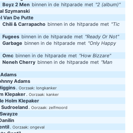
m
Boyz 2 Men
binnen in de
hitparade
met
"2 (album)"
al Szymanski
l Van De Putte
m
Chili & Carrapacho
binnen in de
hitparade
met
"Tic
m
Fugees
binnen in de
hitparade
met
"Ready Or Not"
m
Garbage
binnen in de
hitparade
met
"Only Happy
m
Omc
binnen in de
hitparade
met
"How Bizzare"
m
Neneh Cherry
binnen in de
hitparade
met
"Man
 Adams
ohnny Adams
iggins
.
Oorzaak: longkanker
lm Klepaker
.
Oorzaak: kanker
le Holm Klepaker
m Sudroeland
.
Oorzaak: zelfmoord
k Swayze
anilin
ntil
.
Oorzaak: ongeval