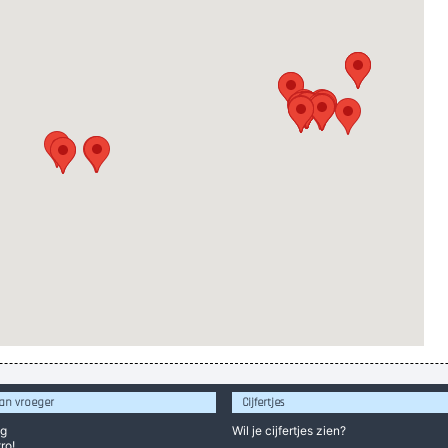
an vroeger
Cijfertjes
og
Wil je
cijfertjes
zien?
ro!