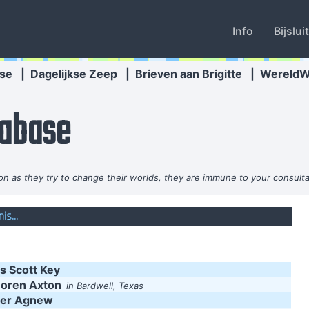
Info
Bijslui
se
|
Dagelijkse Zeep
|
Brieven aan Brigitte
|
Wereld
abase
 on as they try to change their worlds, they are immune to your consulta
s...
 has become important to us. Working on a digital setup, you can just t
loosing generation and end up with this carefully contructed, multi-lay
parts in it are improvised and loose. Without digital t
s Scott Key
o take everyday subjects and write about things other people weren´t wri
oren Axton
in Bardwell, Texas
ter Agnew