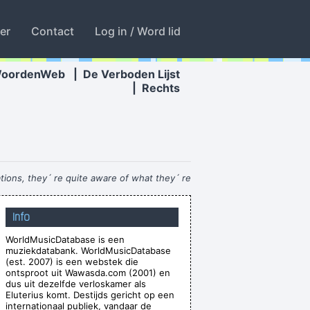
ter
Contact
Log in / Word lid
WoordenWeb
|
De Verboden Lijst
|
Rechts
tions, they´ re quite aware of what they´ re
going through.
~ David Bowie
Info
ake things off then put them in other places
WorldMusicDatabase is een
ered format, but at the same time all of the
muziekdatabank. WorldMusicDatabase
echnology, you couldn't do that.
~ Mark Hollis
(est. 2007) is een webstek die
ontsproot uit Wawasda.com (2001) en
ting about - working-class life and culture
~
dus uit dezelfde verloskamer als
Eluterius komt. Destijds gericht op een
Paul Weller
internationaal publiek, vandaar de