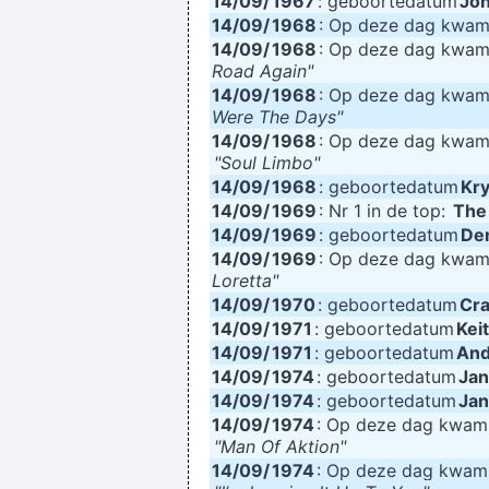
14/09/
1967
: geboortedatum
Jo
14/09/
Ze hebben mij gekozen omwille van 
1968
: Op deze dag kwa
14/09/
1968
: Op deze dag kwa
Road Again"
14/09/
1968
: Op deze dag kwa
Were The Days"
Our TURD album?? Hahahaha
14/09/
1968
: Op deze dag kwa
"Soul Limbo"
14/09/
1968
: geboortedatum
Kry
14/09/
1969
: Nr 1 in de top:
The
14/09/
1969
: geboortedatum
Den
14/09/
1969
: Op deze dag kwa
Loretta"
14/09/
1970
: geboortedatum
Cra
14/09/
1971
: geboortedatum
Kei
14/09/
1971
: geboortedatum
And
14/09/
1974
: geboortedatum
Jan
14/09/
1974
: geboortedatum
Jan
14/09/
1974
: Op deze dag kwa
"Man Of Aktion"
14/09/
1974
: Op deze dag kwa