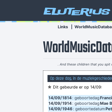
Eluterius
Links
|
WorldMusicDataba
WorldMusicDat
. And these children that you spit
Op deze dag, in de muziekgeschiedeni
This is one place were technology
☆
Dit gebeurde er op 14/09:
and contruct your framework without 
14/09/
1814
: geboortedag
Franci
I was only 21 I was just trying t
14/09/
1914
: geboortedag
Mae B
14/09/
1946
: geboortedatum
Pe