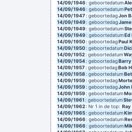
14/09/
1946
: geboortedatum
Ale
If you develop an ear for sounds tha
14/09/
1946
: geboortedatum
Pe
14/09/
1947
: geboortedag
Jon 
14/09/
1949
: geboortedag
Jame
I'm investing in a company that has 
14/09/
1949
: geboortedatum
Ste
14/09/
1949
: geboortedatum
Ed 
14/09/
In sixth grade I had a band called 
1950
: geboortedag
Paul 
14/09/
1950
: geboortedatum
Dic
14/09/
1952
: geboortedatum
Wa
I have been happier in the past w
14/09/
1954
: geboortedag
Barry
14/09/
1957
: geboortedag
Bob 
14/09/
1958
: geboortedatum
Bet
Imagine if you could go w
14/09/
1959
: geboortedag
Morte
14/09/
1959
: geboortedag
John 
14/09/
1959
: geboortedatum
Mor
14/09/
1961
: geboortedatum
Ste
I declare that the Beatles a
14/09/
1962
: Nr 1 in de top:
Ray
14/09/
1965
: geboortedatum
Kim
14/09/
1966
: geboortedatum
Re
Drugs Are A Waste Of Time The
14/09/
1966
: geboortedatum
Mi