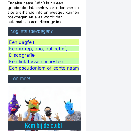
Engelse naam. WMD is nu een
Weller
groeiende databank waar leden van de
site allerhande info en weetjes kunnen
Especially When It´s Played
~ Jimmy Durante
toevoegen en alles wordt dan
automatisch aan elkaar gelinkt.
Zij moeten vooral niet zeuren
~ Kanye West
Nog iets toevoegen?
dy, and pot in the pot box
~ George Harrison
to, where gay men had squeezed his butt
...
Een dagfeit
Een groep, duo, collectief, ...
ding Company rejecting the Beatles, 1962
...
Discografie
hat are not musical and that way cut yourself
Een link tussen artiesten
from a good deal of experience.
~ John Cage
Een pseudoniem of echte naam
he only slight glimmer of hope
~ Mick Jagger
Doe mee!
t to make at least 4 amazing records
~ µ-Zic
aly
during a live performance of "Christian"
...
Less is more.
~ Rue Rapide