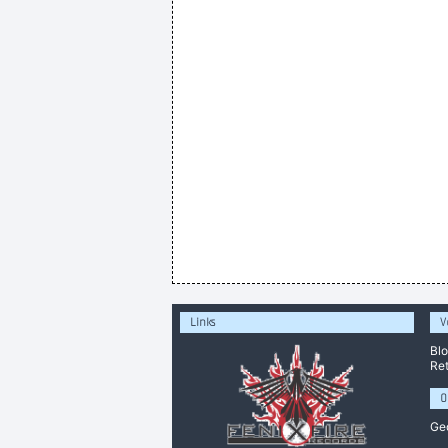
Links
V
Bl
Ret
O
Ge