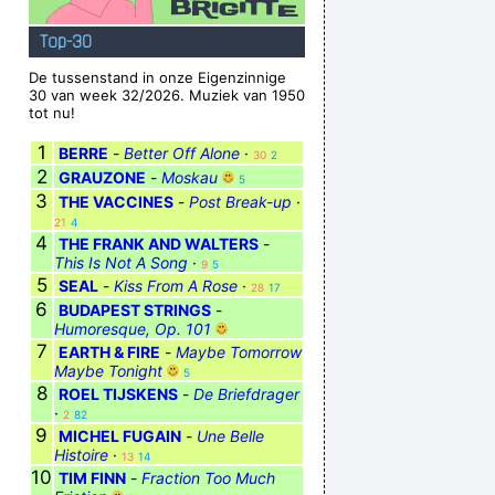
Top-30
De tussenstand in onze Eigenzinnige
30 van week 32/2026. Muziek van 1950
tot nu!
1
BERRE
-
Better Off Alone
·
30
2
2
GRAUZONE
-
Moskau
5
3
THE VACCINES
-
Post Break-up
·
21
4
4
THE FRANK AND WALTERS
-
This Is Not A Song
·
9
5
5
SEAL
-
Kiss From A Rose
·
28
17
6
BUDAPEST STRINGS
-
Humoresque, Op. 101
7
EARTH & FIRE
-
Maybe Tomorrow
Maybe Tonight
5
8
ROEL TIJSKENS
-
De Briefdrager
·
2
82
9
MICHEL FUGAIN
-
Une Belle
Histoire
·
13
14
10
TIM FINN
-
Fraction Too Much