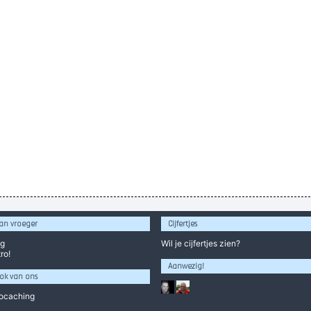
an vroeger
Cijfertjes
og
Wil je
cijfertjes
zien?
ro!
Aanwezig!
ok van ons
ocaching