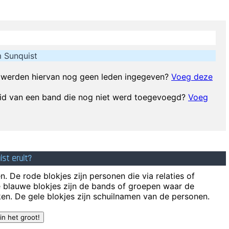
I Hate Music, 
Vrouwen moeten luisteren en doen wat ik zeg. 
 Sunquist
e I don´t like chaos. I kept records in the record rack, tea in the tea cad
Nothing!
~ Mc Turbo B
When asked what happened in that bar he went 
werden hiervan nog geen leden ingegeven?
Voeg deze
don't like their sound, and guitar music is on the way out
~
Decca Recor
lid van een band die nog niet werd toegevoegd?
Voeg
t are musical it is like developing an ego. You begin to refuse sounds t
off 
Anarchy is t
I wan
st eruit?
Everybody can sing in Liverpool! I know this for a fact!
~ Gary D
. De rode blokjes zijn personen die via relaties of
e blauwe blokjes zijn de bands of groepen waar de
en. De gele blokjes zijn schuilnamen van de personen.