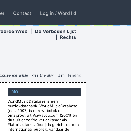
ter
Contact
Log in / Word lid
WoordenWeb
|
De Verboden Lijst
|
Rechts
xcuse me while I kiss the sky
~ Jimi Hendrix
gger introducing Bono when he received his
Info
MTV Free Your Mind award, Nov. 1999
...
WorldMusicDatabase is een
ns of the music that I make
~ Gavin Rossdale
muziekdatabank. WorldMusicDatabase
or disapproval that means anything.
~ Agneta
(est. 2007) is een webstek die
ontsproot uit Wawasda.com (2001) en
Fältskog
dus uit dezelfde verloskamer als
Eluterius komt. Destijds gericht op een
 there were so many fantastic singles
~ Paul
internationaal publiek, vandaar de