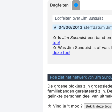
Dagfeiten
Dagfeiten over Jim Sunquist
★
04/06/2013
sterfdatum Jim
I´m a tidy sort of blok
(Annoyed) 
☆ Is
Jim Sunquist
een band en 
toe!
We 
☆ Was Jim Sunquist is of was 
If you develop an ear for sounds tha
deze toe!
Hoe ziet het netwerk van Jim Sunqui
De groene blokjes zijn groepsleden
familiebanden gerelateerd zijn. D
gelinkte personen deel van uitmak
☆ Vind je 't mooi?