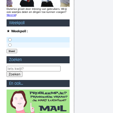
Eluterius groeit door inbreng van gebruikers. Wil jij
ook weetjes delen en dingen toe kunnen voegen?
Word lid
!
Weekpoll
★
Weekpoll :
Zoeken
En ook...