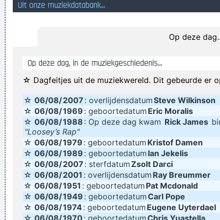
Uit onze muziekdatabank...
Ik zat er meters vanaf, en in een andere kamer, maar ik
hoorde mijn broer duidelijk een knallende scheet laten. 16-
Op deze dag..
03-05 22.56
'n carburator op de keien.
Op deze dag, in de muziekgeschiedenis...
even een boterham door mijn keel gieren; even wat voer
☆ Dagfeitjes uit de muziekwereld. Dit gebeurde er o
door mijn strot stampen
☆
06/08/
2007
: overlijdensdatum
Steve Wilkinson
Over the next ninety minutes, I'd like to show you that all of
☆
06/08/
1969
: geboortedatum
Eric Moralis
your problems can be solved by my penis
☆
06/08/
1988
: Op deze dag kwam
Rick James
bi
Kok verschranst zich in restaurant: vals alarm
"Loosey’s Rap"
☆
06/08/
1979
: geboortedatum
Kristof Damen
Mijn Ikea kastje staat niet echt stabiel, ik begreep dan ook
☆
06/08/
1989
: geboortedatum
Ian Jekelis
geen snars van de handleiding
☆
06/08/
2007
: sterfdatum
Zsolt Darci
☆
06/08/
2001
: overlijdensdatum
I am the god of Bruges
Ray Breummer
☆
06/08/
1951
: geboortedatum
Pat Mcdonald
de sloot uit de koeien halen
☆
06/08/
1949
: geboortedatum
Carl Pope
Julian McMahon´ s duistere verleden zorgde voor verdriet en
☆
06/08/
1974
: geboortedatum
Eugene Uyterdael
☆
06/08/
1970
: geboortedatum
Chris Yuastella
schaamte bij familie, vrienden, buren en allerlei