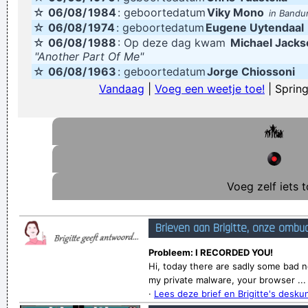
☆
06/08/
1984
: geboortedatum
Viky Mono
in Bandu
restauranthouders
☆
06/08/
1974
: geboortedatum
Eugene Uytendaal
Namens het Nationaal Gaming Board ik hierbij melden dat
☆
06/08/
1988
: Op deze dag kwam
Michael Jacks
"Another Part Of Me"
uwe-mail is getrokken winnaar van het programma gehouden
☆
06/08/
1963
: geboortedatum
Jorge Chiossoni
op 10/04/2010.
Vandaag
|
Voeg een weetje toe!
| Spring
van naar de klok te kijken wordt de kleine wijzer
Verknoei je tijd op een nuttige manier!
Geej se lèllike voel hod!
Voeg zelf iets t
Brieven aan Brigitte, onze ombu
Probleem: I RECORDED YOU!
Hi, today there are sadly some bad 
my private malware, your browser ...
·
Lees deze brief en Brigitte's desk