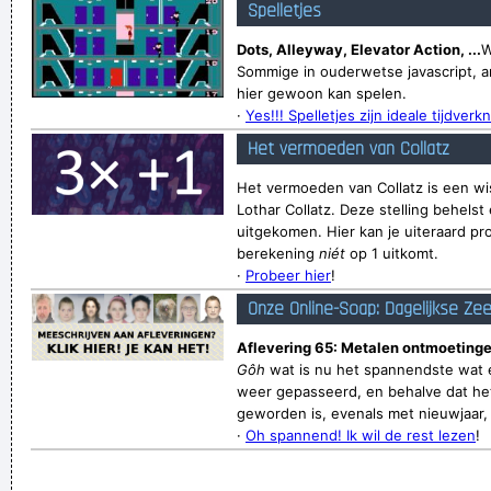
Spelletjes
Dots, Alleyway, Elevator Action, ...
W
Sommige in ouderwetse javascript, a
hier gewoon kan spelen.
·
Yes!!! Spelletjes zijn ideale tijdverkn
Het vermoeden van Collatz
Het vermoeden van Collatz is een wi
Lothar Collatz. Deze stelling behelst 
uitgekomen. Hier kan je uiteraard pr
berekening
niét
op 1 uitkomt.
·
Probeer hier
!
Onze Online-Soap: Dagelijkse Ze
Aflevering 65: Metalen ontmoetinge
Gôh
wat is nu het spannendste wat e
weer gepasseerd, en behalve dat het
geworden is, evenals met nieuwjaar, v
·
Oh spannend! Ik wil de rest lezen
!