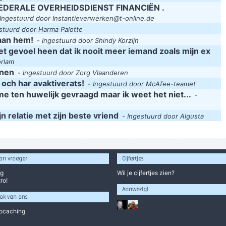
FEDERALE OVERHEIDSDIENST FINANCIËN .
Ingestuurd door Instantieverwerken@t-online.de
stuurd door Harma Palotte
 aan hem!
-
Ingestuurd door Shindy Korzijn
t gevoel heen dat ik nooit meer iemand zoals mijn ex
orlam
nnen
-
Ingestuurd door Zorg Vlaanderen
 och har avaktiverats!
-
Ingestuurd door McAfee-teamet
e ten huwelijk gevraagd maar ik weet het niet...
-
n relatie met zijn beste vriend
-
Ingestuurd door Algusta
an vroeger
Cijfertjes
og
Wil je
cijfertjes
zien?
ro!
Aanwezig!
ok van ons
ocaching