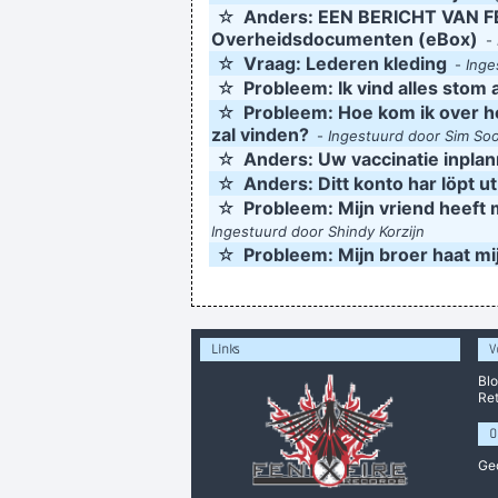
☆
Anders: EEN BERICHT VAN 
Overheidsdocumenten (eBox)
-
☆
Vraag: Lederen kleding
-
Inge
☆
Probleem: Ik vind alles stom
☆
Probleem: Hoe kom ik over he
zal vinden?
-
Ingestuurd door Sim So
☆
Anders: Uw vaccinatie inpla
☆
Anders: Ditt konto har löpt ut
☆
Probleem: Mijn vriend heeft m
Ingestuurd door Shindy Korzijn
☆
Probleem: Mijn broer haat mij
Links
V
Bl
Ret
O
Ge