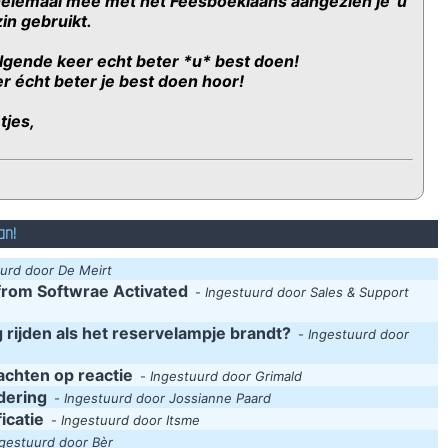
helemaal mee met het Feesboekiaans aangezien je 'u'
 zin gebruikt.
lgende keer echt beter *u* best doen!
r écht beter je best doen hoor!
tjes,
an!
urd door De Meirt
from Softwrae Activated
-
Ingestuurd door Sales & Support
 rijden als het reservelampje brandt?
-
Ingestuurd door
achten op reactie
-
Ingestuurd door Grimald
dering
-
Ingestuurd door Jossianne Paard
­at­i­e
-
Ingestuurd door Itsme
ngestuurd door Bèr