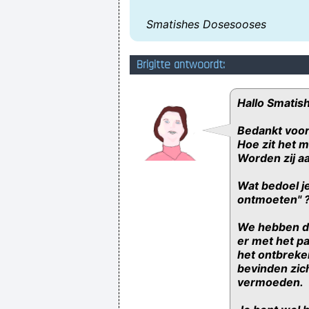
Smatishes Dosesooses
Brigitte antwoordt:
Hallo Smatis
Bedankt voor
Hoe zit het m
Worden zij aa
Wat bedoel j
ontmoeten" 
We hebben de
er met het pa
het ontbreken
bevinden zic
vermoeden.