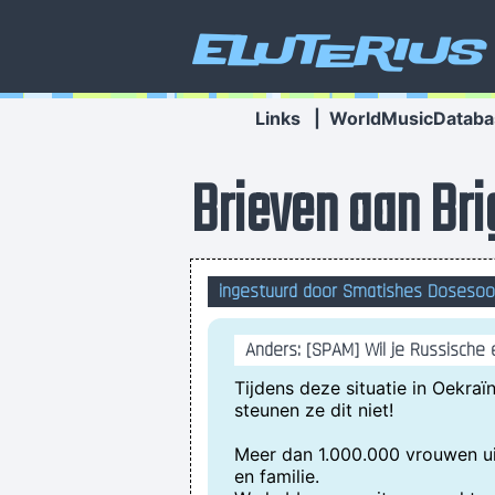
Eluterius
Links
|
WorldMusicDataba
Brieven aan Bri
ingestuurd door Smatishes Doseso
Anders: [SPAM] Wil je Russisch
Tijdens deze situatie in Oekraï
steunen ze dit niet!
Meer dan 1.000.000 vrouwen ui
en familie.