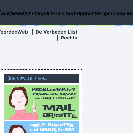
d
/var/www/vhosts/eluterius.be/httpdocs/wrapinc.php.in
WoordenWeb
|
De Verboden Lijst
|
Rechts
Doe gewoon mee...