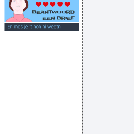
En mos je 't noh ni weetn: