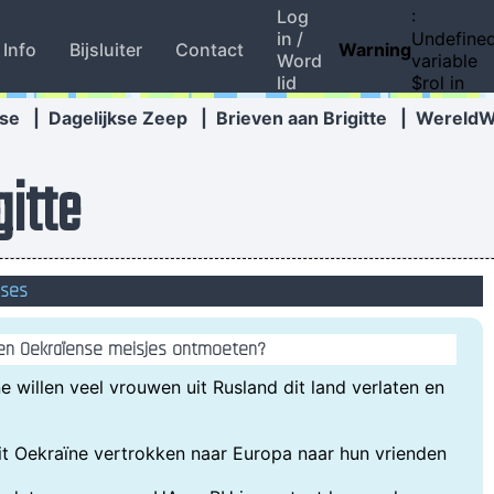
Log
:
in /
Undefine
Info
Bijsluiter
Contact
Warning
Word
variable
lid
$rol in
se
|
Dagelijkse Zeep
|
Brieven aan Brigitte
|
Wereld
gitte
oses
e en Oekraïense meisjes ontmoeten?
ne willen veel vrouwen uit Rusland dit land verlaten en
t Oekraïne vertrokken naar Europa naar hun vrienden