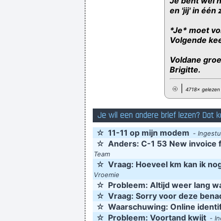
Je bent wel 
en 'jij' in één
*Je* moet vo
Volgende kee
Voldane groe
Brigitte.
|
4718× gelezen
Je wil een andere brief lezen? Dat k
☆
11-11 op mijn modem
-
Ingestu
☆
Anders: C-1 53 New invoice 
Team
☆
Vraag: Hoeveel km kan ik nog
Vroemie
☆
Probleem: Altijd weer lang w
☆
Vraag: Sorry voor deze bena
☆
Waarschuwing: Onl­in­e i­d­en­tific
☆
Probleem: Voortand kwijt
-
I