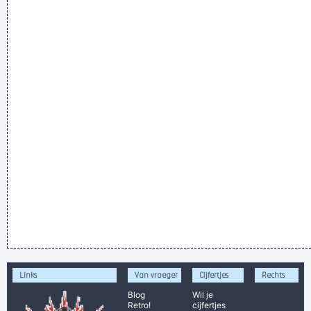
Links
Van vroeger
Cijfertjes
Rechts
Blog
Wil je
Retro!
cijfertjes