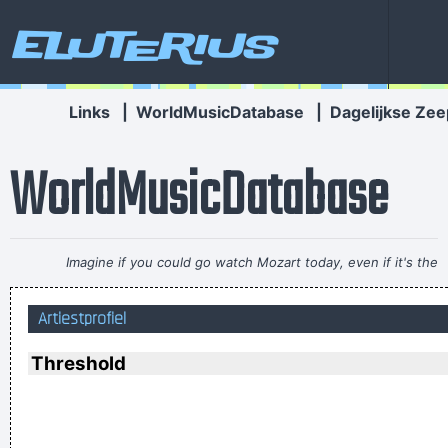
Eluterius
Links
|
WorldMusicDatabase
|
Dagelijkse Zee
WorldMusicDatabase
Imagine if you could go watch Mozart today, even if it's the
last, crappiest show he ever played. What a thrill that would
Artiestprofiel
be.
~ Roger Daltrey
... Just as Jesus created wine from water, we humans are
Threshold
capable on transmuting emotion into music..
~ Carlos Santana
Ze hebben mij gekozen omwille van mijn acteertalent en niet
omdat ik toevallig een lief snoetje heb
~ Koen Wauters