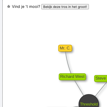
☆ Vind je 't mooi?
If I ever get to go to the moon, I'll probably just stand on the
moon and go´ Hmmm, yeah. fair enough. gotta go home now
~ Noel Gallagher
Less is more.
~ Rue Rapide
We are bigger than Jesus
~ John Lennon
I declare that the Beatles are mutants Prototypes of
evolutionary agents sent by God, endowed with a mysterious
power to create a new human species, a young race of
laughing freemen
~ Timothy Leary