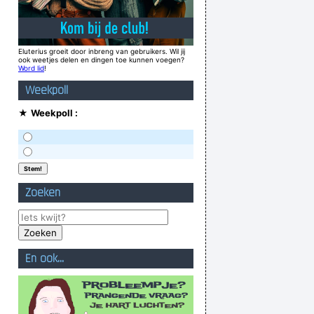
Eluterius groeit door inbreng van gebruikers. Wil jij
ook weetjes delen en dingen toe kunnen voegen?
Word lid
!
Weekpoll
★
Weekpoll :
Zoeken
En ook...