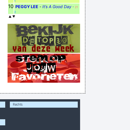
1
10
PEGGY LEE
-
It’s A Good Day
·
21
2
Rechts