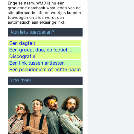
Engelse naam. WMD is nu een
MTV Free Your Mind award, Nov. 1999
...
groeiende databank waar leden van de
site allerhande info en weetjes kunnen
ver happened, and vice versa.
~ Frank Zappa
toevoegen en alles wordt dan
automatisch aan elkaar gelinkt.
We are bigger than Jesus
~ John Lennon
Nog iets toevoegen?
ting about - working-class life and culture
~
Paul Weller
Een dagfeit
Een groep, duo, collectief, ...
andi And Change Your World
~ Annie Lennox
Discografie
 - but for us, it´s Friday night
~ Paul Weller
Een link tussen artiesten
a tough call. That´s rebellion.
~ Alice Cooper
Een pseudoniem of echte naam
uck do you think you´ re doing?
~ Madonna
Doe mee!
ancing About Architecture
~ Laurie Anderson
stitute a more meaningful term: organization
of sound.
~ John Cage
Ces't le ton qui fait la music
~ Rue Rapide