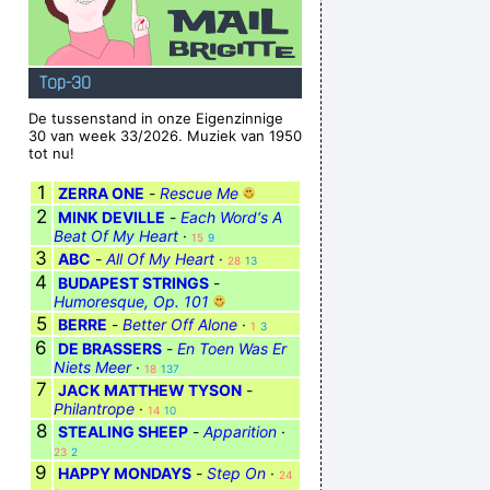
Top-30
De tussenstand in onze Eigenzinnige
30 van week 33/2026. Muziek van 1950
tot nu!
1
ZERRA ONE
-
Rescue Me
2
MINK DEVILLE
-
Each Word‘s A
Beat Of My Heart
·
15
9
3
ABC
-
All Of My Heart
·
28
13
4
BUDAPEST STRINGS
-
Humoresque, Op. 101
5
BERRE
-
Better Off Alone
·
1
3
6
DE BRASSERS
-
En Toen Was Er
Niets Meer
·
18
137
7
JACK MATTHEW TYSON
-
Philantrope
·
14
10
8
STEALING SHEEP
-
Apparition
·
23
2
9
HAPPY MONDAYS
-
Step On
·
24