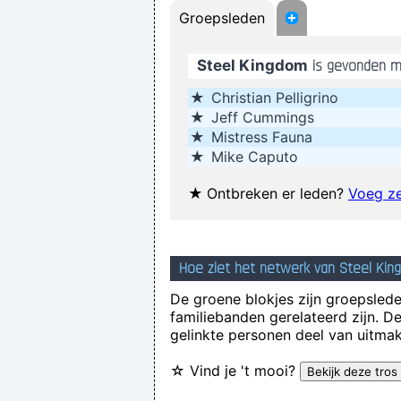
Groepsleden
I think
Steel Kingdom
is gevonden m
★
Christian Pelligrino
I was only 21 I was just trying t
★
Jeff Cummings
★
Mistress Fauna
Ask Yours
★
Mike Caputo
★
Ontbreken er leden?
Voeg ze
Drinking bear 
Hoe ziet het netwerk van Steel Kin
If this word "music" is sacred and 
De groene blokjes zijn groepsleden
familiebanden gerelateerd zijn. D
gelinkte personen deel van uitmak
☆ Vind je 't mooi?