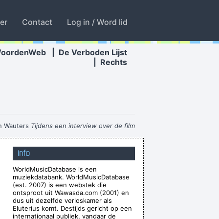
ter
Contact
Log in / Word lid
WoordenWeb
|
De Verboden Lijst
|
Rechts
n Wauters
Tijdens een interview over de film
"Intensive Care"
...
Info
r the people who can't read
~ Liam Gallagher
WorldMusicDatabase is een
 there were so many fantastic singles
~ Paul
muziekdatabank. WorldMusicDatabase
Weller
(est. 2007) is een webstek die
ontsproot uit Wawasda.com (2001) en
Waar zijn die handen!?
~ Regi Penxten
dus uit dezelfde verloskamer als
Eluterius komt. Destijds gericht op een
gger introducing Bono when he received his
internationaal publiek, vandaar de