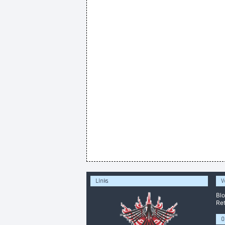
Links
V
Bl
Ret
O