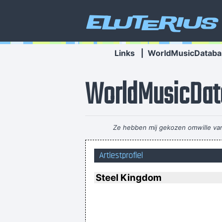
Eluterius
Links
|
WorldMusicDataba
WorldMusicDat
Ze hebben mij gekozen omwille van 
Artiestprofiel
It was a very formative time for me
Steel Kingdom
He's a poet, he's a philosopher, 