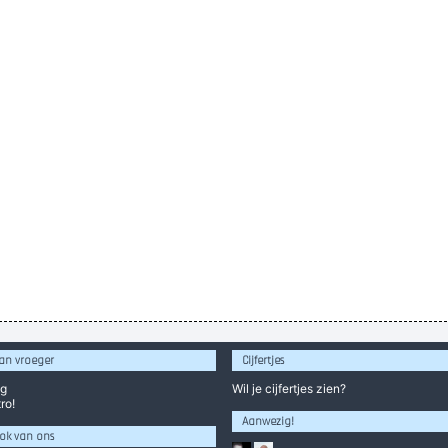
an vroeger
Cijfertjes
og
Wil je
cijfertjes
zien?
ro!
Aanwezig!
ok van ons