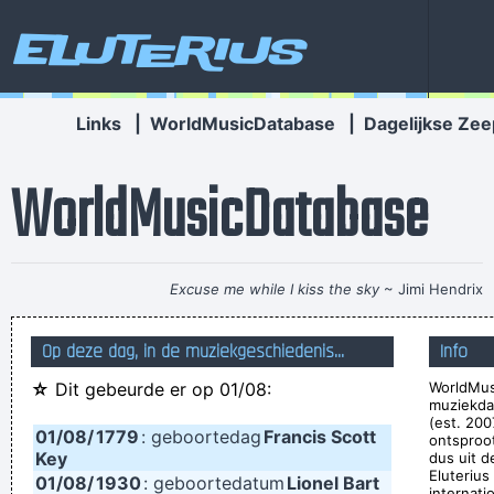
Eluterius
Links
|
WorldMusicDatabase
|
Dagelijkse Zee
WorldMusicDatabase
Excuse me while I kiss the sky
~ Jimi Hendrix
I can spot empty flattery and know exactly where I stand. In
Op deze dag, in de muziekgeschiedenis...
Info
the end it´s really only my own approval or disapproval that
☆
Dit gebeurde er op 01/08:
WorldMus
means anything.
~ Agneta Fältskog
muziekda
. And these children that you spit on as they try to change
(est. 200
01/08/
1779
: geboortedag
Francis Scott
ontsproo
their worlds, they are immune to your consultations, they´ re
Key
dus uit d
Eluterius
01/08/
1930
: geboortedatum
Lionel Bart
quite aware of what they´ re going through.
~ David Bowie
internati