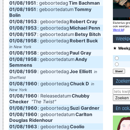
01/08/
1951
: geboortedag
Tim Bachman
I think pop music has done more for oral intercourse than
01/08/
1951
: geboortedatum
Tommy
Bolin
anything else that ever happened, and vice versa.
~ Frank
01/08/
1953
: geboortedag
Robert Cray
Eluterius gro
Zappa
ook weetjes
01/08/
1953
: geboortedag
Michael Penn
Word lid
!
01/08/
1957
(Annoyed) Nothing!
: geboortedatum
~ Mc Turbo B
Betsy Bitch
When asked what
Weekpo
01/08/
1958
: geboortedag
Robert Buck
happened in that bar he went to, where gay men had
in New York
★
Weekpo
squeezed his butt
...
01/08/
1958
: geboortedag
Paul Gray
01/08/
1958
: geboortedatum
Andy
I personally donated $2,500 to the Red Cross yesterday
Semmens
Normally I don´ t like to tell how much I donated and to
01/08/
1959
: geboortedag
Joe Elliott
in
whom, but I felt sometimes it´ s good to share info in the
Sheffield
Zoeke
01/08/
1960
: geboortedag
Chuck D
in
hopes that others will feel inspired to donate whatever they
New York
can
~ Moby
01/08/
1960
: Releasedatum
Chubby
Checker
"The Twist"
To those who understand, I extend my hand. To the doubtful
01/08/
1960
: geboortedag
Suzi Gardner
En ook..
I demand, Take me as I am
~ Dream Theater
01/08/
1960
: geboortedatum
Carlton
Douglas Ridenhour
I just do what I do. I like to make music
~ Neil Young
01/08/
1963
: geboortedag
Coolio