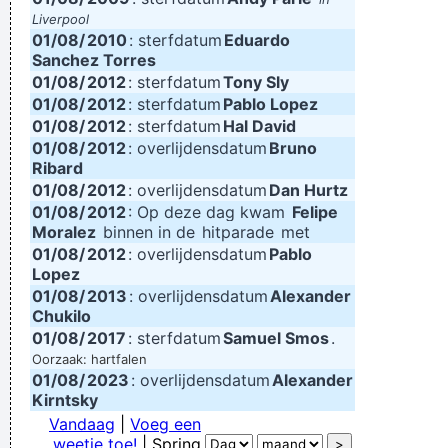
Liverpool
01/08/
2010
: sterfdatum
Eduardo
Sanchez Torres
01/08/
2012
: sterfdatum
Tony Sly
01/08/
2012
: sterfdatum
Pablo Lopez
01/08/
2012
: sterfdatum
Hal David
01/08/
2012
: overlijdensdatum
Bruno
Ribard
01/08/
2012
: overlijdensdatum
Dan Hurtz
01/08/
2012
: Op deze dag kwam
Felipe
Moralez
binnen in de
hitparade
met
01/08/
2012
: overlijdensdatum
Pablo
Lopez
01/08/
2013
: overlijdensdatum
Alexander
Chukilo
01/08/
2017
: sterfdatum
Samuel Smos
.
Oorzaak: hartfalen
01/08/
2023
: overlijdensdatum
Alexander
Kirntsky
Vandaag
|
Voeg een
weetje toe!
| Spring