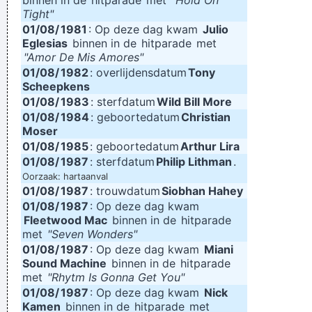
binnen in de
hitparade
met
"Hold On
Tight"
01/08/
1981
: Op deze dag kwam
Julio
Eglesias
binnen in de
hitparade
met
"Amor De Mis Amores"
01/08/
1982
: overlijdensdatum
Tony
Scheepkens
01/08/
1983
: sterfdatum
Wild Bill More
01/08/
1984
: geboortedatum
Christian
Moser
01/08/
1985
: geboortedatum
Arthur Lira
01/08/
1987
: sterfdatum
Philip Lithman
.
Oorzaak: hartaanval
01/08/
1987
: trouwdatum
Siobhan Hahey
01/08/
1987
: Op deze dag kwam
Fleetwood Mac
binnen in de
hitparade
met
"Seven Wonders"
01/08/
1987
: Op deze dag kwam
Miani
Sound Machine
binnen in de
hitparade
met
"Rhytm Is Gonna Get You"
01/08/
1987
: Op deze dag kwam
Nick
Kamen
binnen in de
hitparade
met