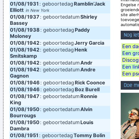
01/08/
1931
: geboortedag
Ramblin’Jack
Engelse 
I was only 21 I was just trying to take everyday subjects and
Elliott
groeiend
in New York
site alle
01/08/
1937
: geboortedatum
Shirley
write about things other people weren´t writing about -
toevoege
Bassey
automatis
working-class life and culture
~ Paul Weller
01/08/
1938
: geboortedag
Paddy
Nog ie
Moloney
... Just as Jesus created wine from water, we humans are
01/08/
1942
: geboortedag
Jerry Garcia
capable on transmuting emotion into music..
~ Carlos Santana
Een da
01/08/
1942
: geboortedag
Henk
Een gro
It's much too late to do anything about rock & roll now ...
~
Smitskamp
Discog
01/08/
1942
: geboortedatum
Andr
Jerry Garcia
Een lin
01/08/
1942
: geboortedatum
Andre
There are things known, there are things unknown, in
Een ps
Gagnon
01/08/
1946
: geboortedag
between are doors
Rick Coonce
~ Jim Morrison
Doe m
01/08/
1946
: geboortedag
Boz Burell
When you're good, you get critisized...
~ Rob Pilatus
01/08/
1947
: geboortedatum
Ronnie
Less is more.
~ Rue Rapide
King
01/08/
1950
: geboortedatum
Alvin
I declare that the Beatles are mutants Prototypes of
Bourrougs
evolutionary agents sent by God, endowed with a mysterious
01/08/
1950
: geboortedatum
Louis
Dambra
power to create a new human species, a young race of
01/08/
1951
: geboortedag
Tommy Bolin
laughing freemen
~ Timothy Leary