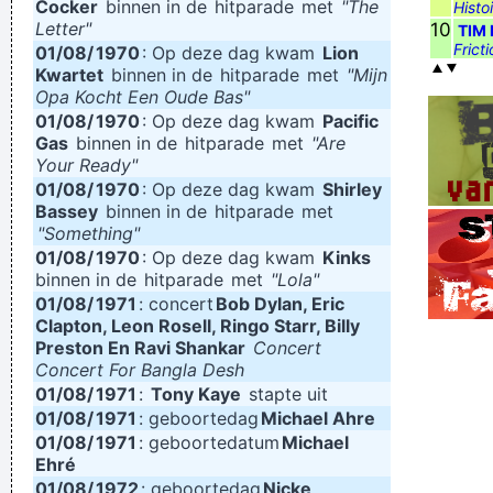
Cocker
binnen in de
hitparade
met
"The
Histo
Letter"
10
TIM 
Fricti
01/08/
1970
: Op deze dag kwam
Lion
Kwartet
binnen in de
hitparade
met
"Mijn
Opa Kocht Een Oude Bas"
01/08/
1970
: Op deze dag kwam
Pacific
Gas
binnen in de
hitparade
met
"Are
Your Ready"
01/08/
1970
: Op deze dag kwam
Shirley
Bassey
binnen in de
hitparade
met
"Something"
01/08/
1970
: Op deze dag kwam
Kinks
binnen in de
hitparade
met
"Lola"
01/08/
1971
: concert
Bob Dylan, Eric
Clapton, Leon Rosell, Ringo Starr, Billy
Preston En Ravi Shankar
Concert
Concert For Bangla Desh
01/08/
1971
:
Tony Kaye
stapte uit
01/08/
1971
: geboortedag
Michael Ahre
01/08/
1971
: geboortedatum
Michael
Ehré
01/08/
1972
: geboortedag
Nicke