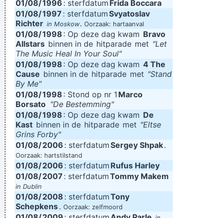
01/08/
1996
: sterfdatum
Frida Boccara
01/08/
1997
: sterfdatum
Svyatoslav
Richter
.
in Moskow
Oorzaak: hartaanval
01/08/
1998
: Op deze dag kwam
Bravo
Allstars
binnen in de
hitparade
met
"Let
The Music Heal In Your Soul"
01/08/
1998
: Op deze dag kwam
4 The
Cause
binnen in de
hitparade
met
"Stand
By Me"
01/08/
1998
: Stond op nr 1
Marco
Borsato
"De Bestemming"
01/08/
1998
: Op deze dag kwam
De
Kast
binnen in de
hitparade
met
"Eltse
Grins Forby"
01/08/
2006
: sterfdatum
Sergey Shpak
.
Oorzaak: hartstilstand
01/08/
2006
: sterfdatum
Rufus Harley
01/08/
2007
: sterfdatum
Tommy Makem
in Dublin
01/08/
2008
: sterfdatum
Tony
Schepkens
.
Oorzaak: zelfmoord
01/08/
2009
: sterfdatum
Andy Parle
in