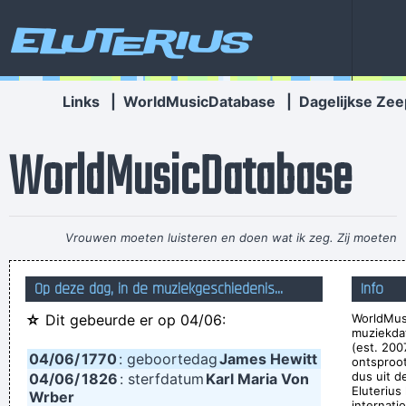
Eluterius
Links
|
WorldMusicDatabase
|
Dagelijkse Zee
WorldMusicDatabase
Vrouwen moeten luisteren en doen wat ik zeg. Zij moeten
vooral niet zeuren
~ Kanye West
Op deze dag, in de muziekgeschiedenis...
Info
How deep is your love? I really need to learn.
~ Bee Gees
☆
Dit gebeurde er op 04/06:
WorldMus
There are things known, there are things unknown, in
muziekda
between are doors
~ Jim Morrison
(est. 200
04/06/
1770
: geboortedag
James Hewitt
ontsproo
I go to a very visual place when I'm singing. It's very cinematic
dus uit d
04/06/
1826
: sterfdatum
Karl Maria Von
Eluterius
Wrber
and I get this feeling of space. I love when music does that.
~
internati