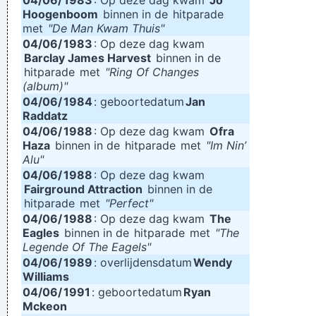
04/06/
1983
: Op deze dag kwam
Jo
Hoogenboom
binnen in de
hitparade
met
"De Man Kwam Thuis"
04/06/
1983
: Op deze dag kwam
Barclay James Harvest
binnen in de
hitparade
met
"Ring Of Changes
(album)"
04/06/
1984
: geboortedatum
Jan
Raddatz
04/06/
1988
: Op deze dag kwam
Ofra
Haza
binnen in de
hitparade
met
"Im Nin’
Alu"
04/06/
1988
: Op deze dag kwam
Fairground Attraction
binnen in de
hitparade
met
"Perfect"
04/06/
1988
: Op deze dag kwam
The
Eagles
binnen in de
hitparade
met
"The
Legende Of The Eagels"
04/06/
1989
: overlijdensdatum
Wendy
Williams
04/06/
1991
: geboortedatum
Ryan
Mckeon