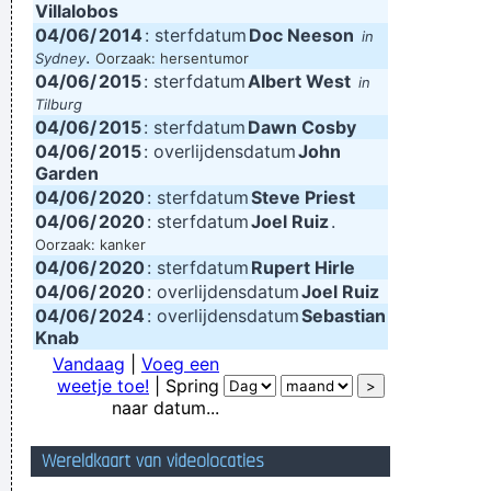
Villalobos
04/06/
2014
: sterfdatum
Doc Neeson
in
.
Sydney
Oorzaak: hersentumor
04/06/
2015
: sterfdatum
Albert West
in
Tilburg
04/06/
2015
: sterfdatum
Dawn Cosby
04/06/
2015
: overlijdensdatum
John
Garden
04/06/
2020
: sterfdatum
Steve Priest
04/06/
2020
: sterfdatum
Joel Ruiz
.
Oorzaak: kanker
04/06/
2020
: sterfdatum
Rupert Hirle
04/06/
2020
: overlijdensdatum
Joel Ruiz
04/06/
2024
: overlijdensdatum
Sebastian
Knab
Vandaag
|
Voeg een
weetje toe!
| Spring
naar datum...
Wereldkaart van videolocaties