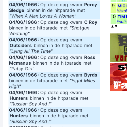
2
82
04/06/
1966
: Op deze dag kwam
Percy
9
MIC
Sledge
binnen in de
hitparade
met
Histoi
"When A Man Loves A Woman"
10
TIM 
Fricti
04/06/
1966
: Op deze dag kwam
C Roy
binnen in de
hitparade
met
"Shotgun
Wedding"
04/06/
1966
: Op deze dag kwam
Outsiders
binnen in de
hitparade
met
"Lying All The Time"
04/06/
1966
: Op deze dag kwam
Ross
Mcmanus
binnen in de
hitparade
met
"Patsy Girl"
04/06/
1966
: Op deze dag kwam
Byrds
binnen in de
hitparade
met
"Eight Miles
High"
04/06/
1966
: Op deze dag kwam
Hunters
binnen in de
hitparade
met
"Russian Spy And I"
04/06/
1966
: Op deze dag kwam
Hunters
binnen in de
hitparade
met
"Russian Spy And I"