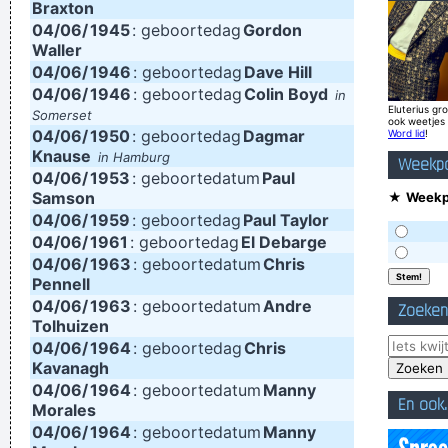
Braxton
to.
~ Elvis Presley
04/06/
1945
: geboortedag
Gordon
Waller
I'm investing in a company that has patented wallet
04/06/
1946
: geboortedag
Dave Hill
technology that will deodorize currency That way people won
04/06/
1946
: geboortedag
Colin Boyd
in
Eluterius gro
Somerset
´ t have to deal with money that smells funny
~ Moby
ook weetjes
04/06/
1950
: geboortedag
Dagmar
Word lid
!
Drinking bear is easy. Trashing your hotel room is easy. But
Knause
in Hamburg
Weekpo
04/06/
being a Christian, that´s a tough call. That´s rebellion.
1953
: geboortedatum
Paul
~ Alice
Samson
★
Weekpo
Cooper
04/06/
1959
: geboortedag
Paul Taylor
The Memory Of Things Gone Is Important To A Jazz Musician
04/06/
1961
: geboortedag
El Debarge
04/06/
1963
: geboortedatum
Chris
Things Like Old Folks Singing In The Moonlight In The Back
Pennell
Yard On A Hot Night Or Something Said Long Ago
~ Louis
04/06/
1963
: geboortedatum
Andre
Zoeken
Tolhuizen
Armstrong
04/06/
1964
: geboortedag
Chris
I was only 21 I was just trying to take everyday subjects and
Kavanagh
write about things other people weren´t writing about -
04/06/
1964
: geboortedatum
Manny
En ook..
Morales
working-class life and culture
~ Paul Weller
04/06/
1964
: geboortedatum
Manny