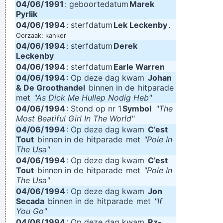
04/06/
1991
: geboortedatum
Marek
Pyrlik
04/06/
1994
: sterfdatum
Lek Leckenby
.
Oorzaak: kanker
04/06/
1994
: sterfdatum
Derek
Leckenby
04/06/
1994
: sterfdatum
Earle Warren
04/06/
1994
: Op deze dag kwam
Johan
& De Groothandel
binnen in de
hitparade
met
"As Dick Me Hullep Nodig Heb"
04/06/
1994
: Stond op nr 1
Symbol
"The
Most Beatiful Girl In The World"
04/06/
1994
: Op deze dag kwam
C’est
Tout
binnen in de
hitparade
met
"Pole In
The Usa"
04/06/
1994
: Op deze dag kwam
C’est
Tout
binnen in de
hitparade
met
"Pole In
The Usa"
04/06/
1994
: Op deze dag kwam
Jon
Secada
binnen in de
hitparade
met
"If
You Go"
04/06/
1994
: Op deze dag kwam
Rz-