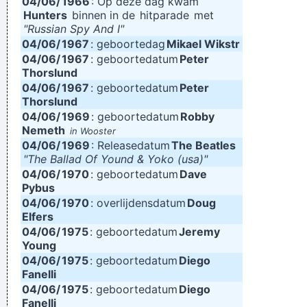
04/06/
1966
: Op deze dag kwam
Hunters
binnen in de
hitparade
met
"Russian Spy And I"
04/06/
1967
: geboortedag
Mikael Wikstr
04/06/
1967
: geboortedatum
Peter
Thorslund
04/06/
1967
: geboortedatum
Peter
Thorslund
04/06/
1969
: geboortedatum
Robby
Nemeth
in Wooster
04/06/
1969
: Releasedatum
The Beatles
"The Ballad Of Yound & Yoko (usa)"
04/06/
1970
: geboortedatum
Dave
Pybus
04/06/
1970
: overlijdensdatum
Doug
Elfers
04/06/
1975
: geboortedatum
Jeremy
Young
04/06/
1975
: geboortedatum
Diego
Fanelli
04/06/
1975
: geboortedatum
Diego
Fanelli