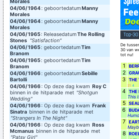
Morales
04/06/
1964
: geboortedatum
Manny
Morales
04/06/
1964
: geboortedatum
Manny
Morales
04/06/
1965
: Releasedatum
The Rolling
Top-30
Stones
"Satisfaction"
De tussen
04/06/
1965
: geboortedatum
Tim
30 van w
Branom
tot nu!
04/06/
1965
: geboortedatum
Tim
1
Branom
BER
2
04/06/
1966
: geboortedatum
Sebille
GRA
Bartolli
3
THE
04/06/
1966
: Op deze dag kwam
Roy C
21
4
4
THE
binnen in de
hitparade
met
"Shotgun
This 
Wedding"
5
SEA
04/06/
1966
: Op deze dag kwam
Frank
6
BUD
Sinatra
binnen in de
hitparade
met
Humo
"Strangers In The Night"
7
EART
04/06/
1966
: Op deze dag kwam
Ross
Mayb
Mcmanus
binnen in de
hitparade
met
8
ROE
"Patsy Girl"
·