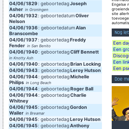
04/06/
1829
: geboortedag
Joseph
Engelse 
Dave Gahan
Asher
groeiend
in Groningen
site alle
04/06/
1932
: geboortedatum
Oliver
It's much too late to do anything about rock & roll now ...
~
toevoege
Nelson
automatis
Jerry Garcia
04/06/
1936
: geboortedatum
Alan
Nog ie
Branscombe
I Suppose Ultimately I´m Interested In Music I´m A Musician I
04/06/
1937
: geboortedag
Freddy
´m Not A Gunslinger That´s The Difference Between What I
Een da
Fender
in San Benito
Een gro
Do And What A Lot Of Guitar Heroes Do
~ The Edge
04/06/
1940
: geboortedag
Cliff Bennett
Discog
in Knotty Ash
If I were in the Beatles, I'd be a good George Harrison.
~ Noel
Een lin
04/06/
1940
: geboortedag
Brian Locking
Gallagher
Een ps
04/06/
1943
: geboortedag
Leroy Hutson
04/06/
I told people I was a drummer before I even had a set, I was a
1944
: geboortedag
Michelle
Doe m
Philips
in Long Beach
mental drummer.
~ Keith Moon
04/06/
1944
: geboortedag
Roger Ball
I've only got one thing to say: "Sausages"
~ Liam Gallagher
04/06/
1944
: geboortedag
Charlie
Whitney
When accepting a Brit Award in 1996
...
04/06/
1945
: geboortedag
Gordon
It´s Thursday evening in Toronto - I had to actually ask the
Wailer
in Breamar
04/06/
1945
: geboortedag
Leroy Hutson
drummer - but for us, it´s Friday night
~ Paul Weller
04/06/
1945
: geboortedag
Anthony
I don't know anything about music, In my life you don't have