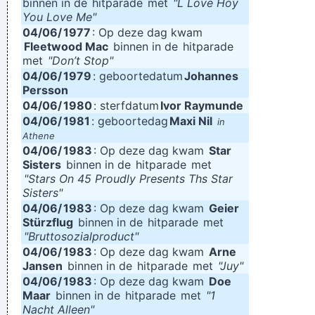
binnen in de
hitparade
met
"L Love Hoy
You Love Me"
04/06/
1977
: Op deze dag kwam
Fleetwood Mac
binnen in de
hitparade
met
"Don’t Stop"
04/06/
1979
: geboortedatum
Johannes
Persson
04/06/
1980
: sterfdatum
Ivor Raymunde
04/06/
1981
: geboortedag
Maxi Nil
in
Athene
04/06/
1983
: Op deze dag kwam
Star
Sisters
binnen in de
hitparade
met
"Stars On 45 Proudly Presents Ths Star
Sisters"
04/06/
1983
: Op deze dag kwam
Geier
Stürzflug
binnen in de
hitparade
met
"Bruttosozialproduct"
04/06/
1983
: Op deze dag kwam
Arne
Jansen
binnen in de
hitparade
met
"Juy"
04/06/
1983
: Op deze dag kwam
Doe
Maar
binnen in de
hitparade
met
"1
Nacht Alleen"